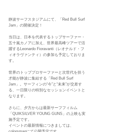
静波サーフスタジアムにて、「Red Bull Surf 
Jam」の開催決定！
当日は、日本を代表するトップサーファー・
五十嵐カノアに加え、世界最高峰ツアーで活
躍するLeonardo Fioravanti（レオナルド・フ
ィオラヴァンティ）の参加も予定しておりま
す。
世界のトッププロサーファーと次世代を担う
才能が静波に集結する「Red Bull Surf 
Jam」。サーフィンの“今”と“未来”が交差す
る、一日限りの特別なセッションイベントと
なります。
さらに、夕方からは最新サーフフィルム
「QUIKSILVER YOUNG GUNS」の上映も実
施予定です。
イベントの最新情報につきましては、
colorsmagにて公開予定です。