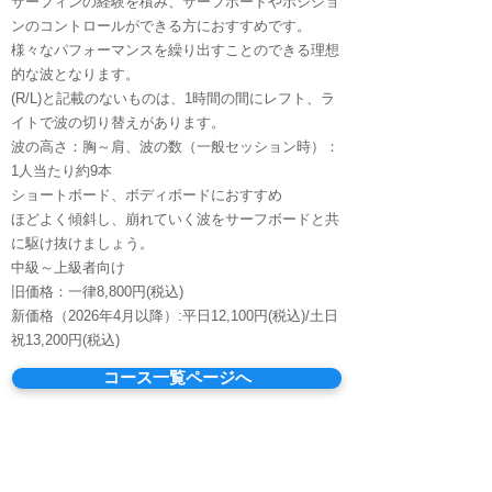
サーフィンの経験を積み、サーフボードやポジショ
ンのコントロールができる方におすすめです。
様々なパフォーマンスを繰り出すことのできる理想
的な波となります。
(R/L)と記載のないものは、1時間の間にレフト、ラ
イトで波の切り替えがあります。
波の高さ：胸～肩、波の数（一般セッション時）：
1人当たり約9本
ショートボード、ボディボードにおすすめ
ほどよく傾斜し、崩れていく波をサーフボードと共
に駆け抜けましょう。
中級～上級者向け
旧価格：一律8,800円(税込)
新価格（2026年4月以降）:​平日12,100円(税込)/土日
祝13,200円(税込)
コース一覧ページへ