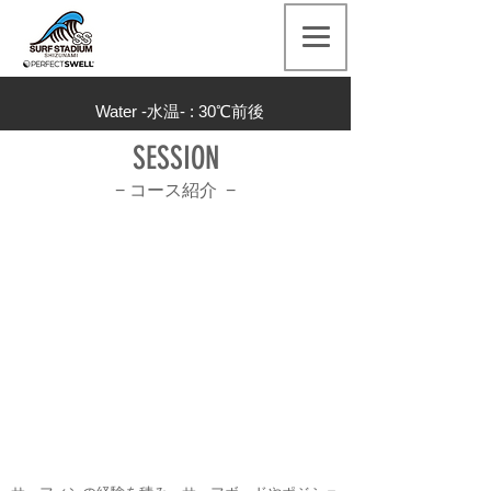
Water -水温- : 30
℃前後
SESSION
− コース
紹介 −
Public(上級コース)