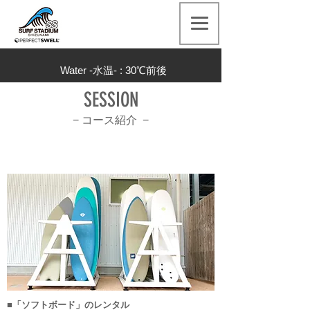
Water -水温- : 30
℃前後
SESSION
− コース
紹介 −
レンタルソフトボード
■「ソフトボード」のレンタル