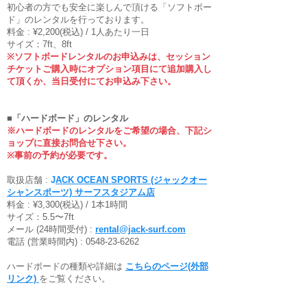
初心者の方でも安全に楽しんで頂ける「ソフトボー
ド」のレンタルを行っております。
料金 : ¥2,200(税込) / 1人あたり一日
サイズ：7ft、8ft
※ソフトボードレンタルのお申込みは、セッション
チケットご購入時にオプション項目にて追加購入し
て頂くか、当日受付にてお申込み下さい。
■「ハードボード」のレンタル
※ハードボードのレンタルをご希望の場合、下記シ
ョップに直接お問合せ下さい。
※事前の予約が必要です。
取扱店舗 :
J
ACK OCEAN SPORTS (ジャックオー
シャンスポーツ) サーフスタジアム店
料金 : ¥3,300(税込) / 1本1時間
サイズ：5.5〜7ft
メール (24時間受付) :
rental@jack-surf.com
電話 (営業時間内) :
0548-23-6262
ハードボードの種類や詳細は
こちらのページ(外部
リンク)
をご覧ください。
コース一覧ページへ