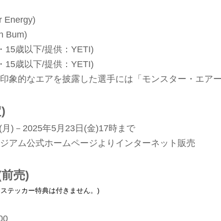
Energy)
 Bum)
15歳以下/提供：YETI)
15歳以下/提供：YETI)
も印象的なエアを披露した選手には「モンスター・エア
)
月)－2025年5月23日(金)17時まで
ジアム公式ホームページよりインターネット販売
前売)
ー・ステッカー特典は付きません。)
00