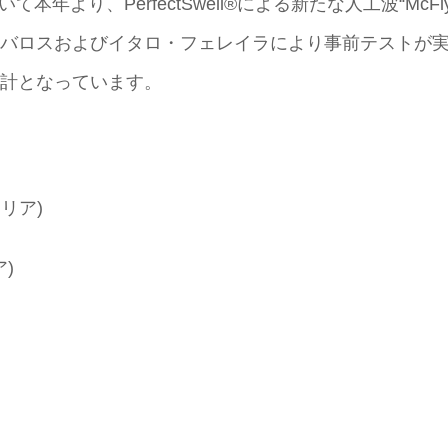
ついて本年より、PerfectSwell®による新たな人工波“Mc
バロスおよびイタロ・フェレイラにより事前テストが
計となっています。
ラリア)
ア)