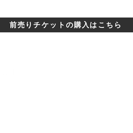
前売りチケットの購入はこちら
Top
reservation
​
news
session
movie
​
Chartered use
​
Display of Special
​
Frequently Ask
t Swell®
Commercial Transactions Law
Questions
​
privacy policy
​
Official partner
, Shizuoka