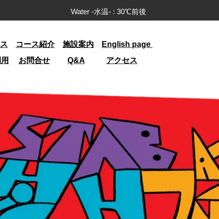
Water -水温- : 30
℃前後
ス
コース紹介
施設案内
English page
利用
お問合せ
Q&A
アクセス