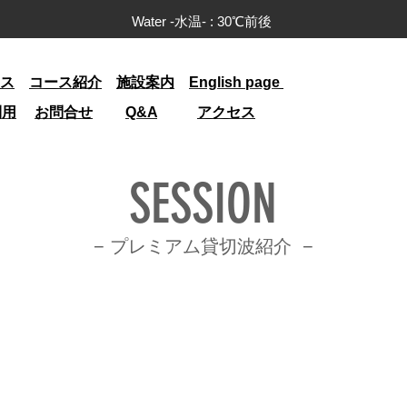
Water -水温- : 30
℃前後
ス
コース紹介
施設案内
English page
利用
お問合せ
Q&A
アクセス
SESSION
− プレミアム貸切波
紹介
−
ドレーナ―-Drainer-