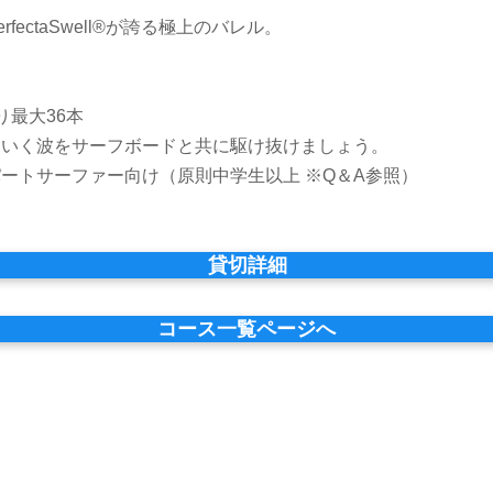
fectaSwell®が誇る極上のバレル。
り最大36本
ていく波をサーフボードと共に駆け抜けましょう。
パートサーファー向け（原則中学生以上
※Q＆A参照
）​
貸切詳細
コース一覧ページへ