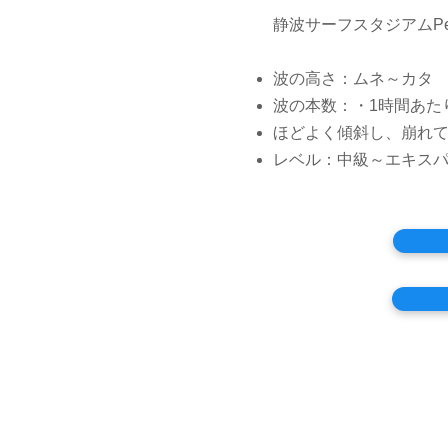
静波サーフスタジアムPer
波の高さ：ムネ～カタ
波の本数：・1時間あた
ほどよく傾斜し、崩れ
レベル：中級～エキス