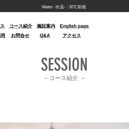
Water -水温- : 30
℃前後
ス
コース紹介
施設案内
English page
利用
お問合せ
Q&A
アクセス
SESSION
− コース
紹介 −
定点カメラ設置サービス