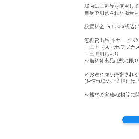
場内に三脚等を使用して
自身で用意された場合も
設置料金 : ¥1,000(税込) 
無料貸出品(本サービス
・三脚（スマホ,デジカ
・三脚用おもり
※無料貸出品は数に限り
※お連れ様が撮影される
(お連れ様のご入場には
※機材の盗難/破損等に