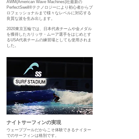
AWM(American Wave Machines)社最新の
PerfectSwell®テクノロジーにより初心者からプ
ロフェッショナルまで様々なレベルに対応する
良質な波を生み出します。
2020東京五輪では、日本代表チームや金メダル
を獲得したカリッサ・ムーア選手をはじめとす
るUSA代表チームの練習場としても使用されま
した。
ナイトサーフィンの実現
ウェーブプールだからこそ体験できるナイター
でのサーフィンは格別です。