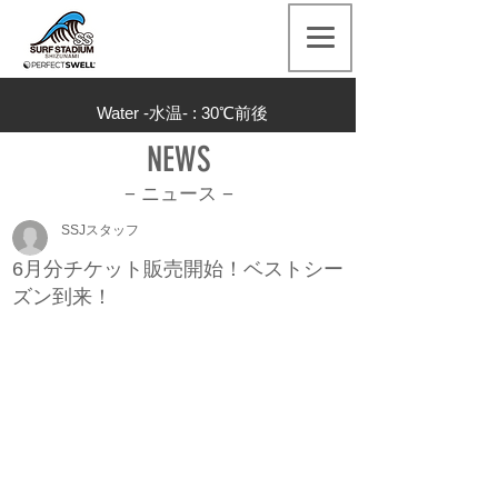
Water -水温- : 30
℃前後
NEWS
− ニュース
−
SSJスタッフ
6月分チケット販売開始！ベストシー
ズン到来！